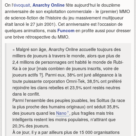
On l'
évoquait
,
Anarchy Online
fête aujourd'hui le douzième
anniversaire de son exploitation commerciale - le (premier) MMO
de science-fiction de l'histoire du jeu massivement multijoueur
était lancé le 27 juin 2001). Cet anniversaire est l'occasion de
quelques animations, mais
Funcom
en profite aussi pour dresser
une brève rétrospective du MMO.
« Malgré son âge, Anarchy Online accueille toujours des
milliers de joueurs à travers le monde, alors que plus de
2,4 millions de personnages ont habité le monde de Rubi-
Ka à ce jour [mais combien de joueurs inscrits, voire de
joueurs actifs ?]. Parmi eux, 38% ont juré allégeance à la
toute puissante corporation Omni-Tek, 38,5% ont préféré
rejoindre les clans rebelles et 23,5% sont restés neutres
dans le conflit.
Parmi l'ensemble des peuples jouables, les Solitus (la race
la plus proche des humains originaux) ont séduit 35,8%
des joueurs quand les
Nano
, plus fragiles mais très
intelligents restent les moins populaires, n'attirant que
20,3% des joueurs.
À ce jour, il y a par ailleurs plus de 15 000 organisations